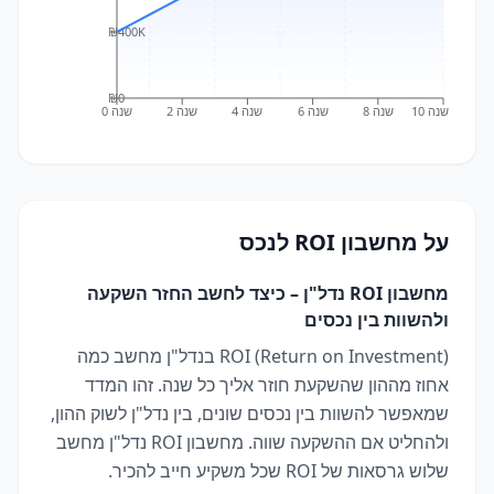
₪400K
₪0
שנה 10
שנה 8
שנה 6
שנה 4
שנה 2
שנה 0
על
מחשבון ROI לנכס
מחשבון ROI נדל"ן – כיצד לחשב החזר השקעה
ולהשוות בין נכסים
ROI (Return on Investment) בנדל"ן מחשב כמה
אחוז מההון שהשקעת חוזר אליך כל שנה. זהו המדד
שמאפשר להשוות בין נכסים שונים, בין נדל"ן לשוק ההון,
ולהחליט אם ההשקעה שווה. מחשבון ROI נדל"ן מחשב
שלוש גרסאות של ROI שכל משקיע חייב להכיר.