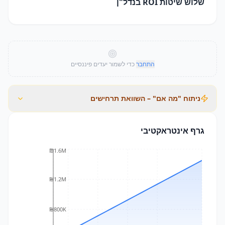
שלוש שיטות ROI בנדל"ן
התחבר
כדי לשמור יעדים פיננסיים
ניתוח "מה אם" – השוואת תרחישים
גרף אינטראקטיבי
₪1.6M
₪1.2M
₪800K