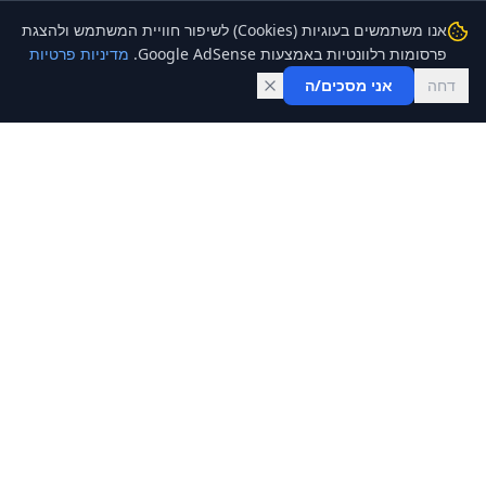
אנו משתמשים בעוגיות (Cookies) לשיפור חוויית המשתמש ולהצגת
פרסומות רלוונטיות באמצעות Google AdSense.
מדיניות פרטיות
דחה
אני מסכים/ה
FND
ספריית מחשבונים פיננסיים לעזור לך להבין ולנהל את הכסף שלך.
מחשבונים
קישורים