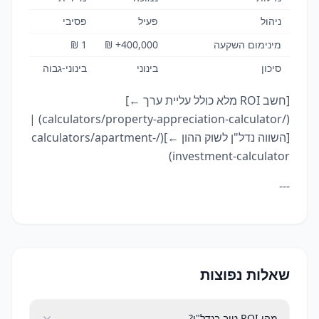
ניהול
פעיל
פסיבי
מינימום השקעה
400,000+ ₪
1 ₪
סיכון
בינוני
בינוני-גבוה
[חשב ROI מלא כולל עליית ערך ←]
(/calculators/property-appreciation-calculator) |
[השווה נדל"ן לשוק ההון ←](/calculators/apartment-
investment-calculator)
---
שאלות נפוצות
מהו ROI טוב בנדל"ן?