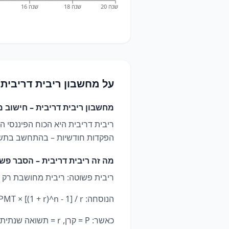
שנה 20
שנה 18
שנה 16
על
מחשבון ריבית דריבית
מחשבון ריבית דריבית – חישוב מד
ריבית דריבית היא הכוח הפיננסי ה
הפקדות חודשיות – בהתחשב בתשואה
מה זה ריבית דריבית – הסבר פש
ריבית פשוטה: ריבית מחושבת רק ע
הנוסחה: FV = P × (1 + r)^n + PMT × [(1 + r)^n - 1] / r
כאשר: P = קרן, r = תשואה שנתית, n = שנים, PMT = הפקדה שנתית.