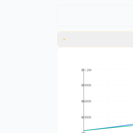
₪1.2M
₪900K
₪600K
₪300K