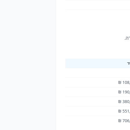
ד
108,
190,
380,
551,
706,