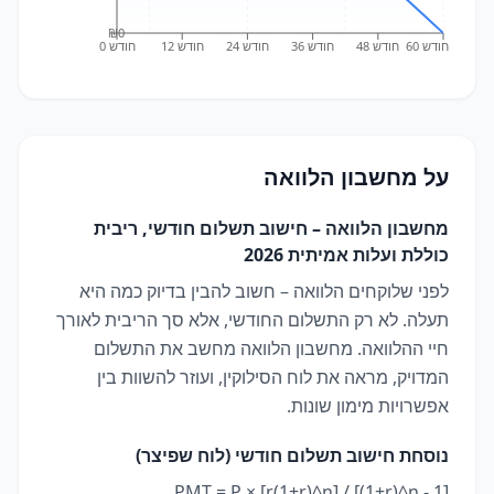
₪0
חודש 60
חודש 48
חודש 36
חודש 24
חודש 12
חודש 0
על
מחשבון הלוואה
מחשבון הלוואה – חישוב תשלום חודשי, ריבית
כוללת ועלות אמיתית 2026
לפני שלוקחים הלוואה – חשוב להבין בדיוק כמה היא
תעלה. לא רק התשלום החודשי, אלא סך הריבית לאורך
חיי ההלוואה. מחשבון הלוואה מחשב את התשלום
המדויק, מראה את לוח הסילוקין, ועוזר להשוות בין
אפשרויות מימון שונות.
נוסחת חישוב תשלום חודשי (לוח שפיצר)
PMT = P × [r(1+r)^n] / [(1+r)^n - 1]