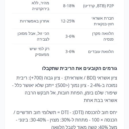
מהיר, ללא
P2P (BTB, קרדיט)
8-18%
בירוקרטיה
חברת אשראי
12-25%
אחרון באפשרויות
חוץ-בנקאית
הלוואה מקרן
הכי זול, אבל מסוכן
3-6%
פנסיה
לצבירה
רק למי שיש
הלוואת עובדים
3-6%
ממעסיק
גורמים הקובעים את הריבית שתקבלו
ציון אשראי (BDI / אשראית): - ציון גבוה (700+): ריבית
נמוכה ב-2-4% - ציון נמוך (<500): ייתכן שלא יאושר כלל -
שיפור: שלם בזמן, הפחת חובות, אל תבקש הרבה
אשראי בבת אחת
יחס חוב להכנסה (DTI): - DTI = תשלומי חוב חודשיים /
הכנסה × 100 - מתחת ל-30%: מצוין - 30-40%: בינוני -
מעל 40%: קשה מאוד לקבל הלוואה