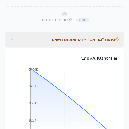
התחבר
כדי לשמור יעדים פיננסיים
ניתוח "מה אם" – השוואת תרחישים
גרף אינטראקטיבי
₪100K
₪75K
₪50K
₪25K