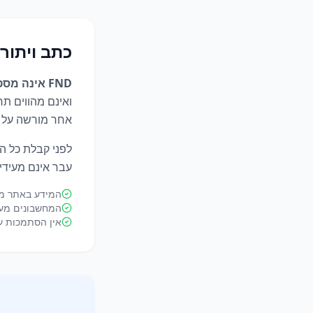
כתב ויתור (isclaimer
FND אינה מספקת ייעוץ פיננסי אישי.
ואינם מהווים תח
אחר מורשה על פ
לפני קבלת כל ה
עבר אינם מעידים
המידע באתר מב
המחשבונים מעודכ
אין הסתמכות על