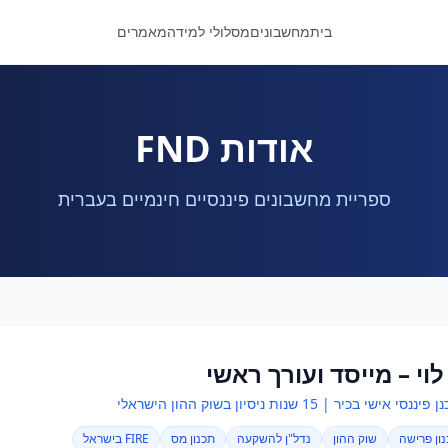
בית
מחשבונים
מסלולי למידה
מאמרים
אודות FND
ספריית מחשבונים פיננסיים חינמיים בעברית
לוי – מייסד ועורך ראשי
נסי אישי בכיר | 15 שנות ניסיון בשוק ההון הישראלי
ון פרישה
שוק ההון
נדל"ן להשקעה
תכנון מס
FIRE בישראל