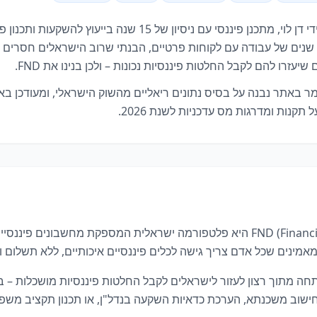
FND נוסדה על ידי דן לוי, מתכנן פיננסי עם ניסיון של 15 שנה בייעוץ ל
שנים של עבודה עם לקוחות פרטיים, הבנתי שרוב הישראלים חסרים ג
שיעזרו להם לקבל החלטות פיננסיות נכונות – ולכן בנינו את FND.
ר באתר נבנה על בסיס נתונים ריאליים מהשוק הישראלי, ומעודכן באו
תקנות ומדרגות מס עדכניות לשנת 2026.
FND (Financial Need Data) היא פלטפורמה ישראלית המספקת מחשבונים פיננ
אמינים שכל אדם צריך גישה לכלים פיננסיים איכותיים, ללא תשלום ו
ה מתוך רצון לעזור לישראלים לקבל החלטות פיננסיות מושכלות – ב
חישוב משכנתא, הערכת כדאיות השקעה בנדל"ן, או תכנון תקציב משפ