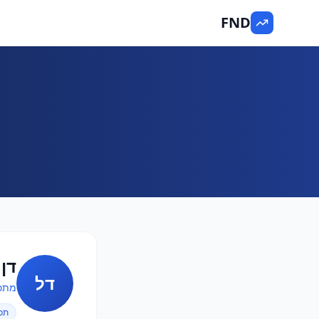
FND
דן 
דל
מתכנן פינ
תכנ