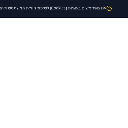
אנו משתמשים בעוגיות (Cookies) לשיפור חוויית המשתמש ולהצגת פרסומות רלוונטיות באמצעות Google AdSense.
מחשבונים
FND
חופש כלכלי
ספריית מחשבונים פיננסיים לעזור לך להבין
ולנהל את הכסף שלך.
נדל"ן
פרישה
כסף אישי