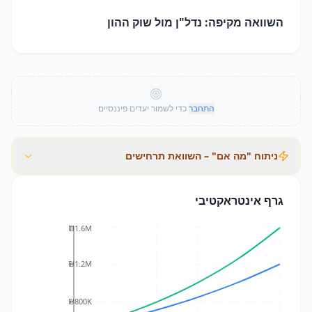
השוואה מקיפה: נדל"ן מול שוק ההון
התחבר
כדי לשמור יעדים פיננסיים
ניתוח "מה אם" – השוואת תרחישים
גרף אינטראקטיבי
₪1.6M
₪1.2M
₪800K