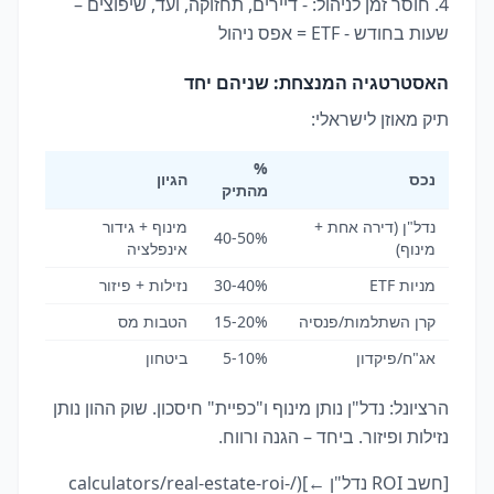
4. חוסר זמן לניהול: - דיירים, תחזוקה, ועד, שיפוצים –
שעות בחודש - ETF = אפס ניהול
האסטרטגיה המנצחת: שניהם יחד
תיק מאוזן לישראלי:
%
נכס
הגיון
מהתיק
נדל"ן (דירה אחת +
מינוף + גידור
40-50%
מינוף)
אינפלציה
מניות ETF
30-40%
נזילות + פיזור
קרן השתלמות/פנסיה
15-20%
הטבות מס
אג"ח/פיקדון
5-10%
ביטחון
הרציונל: נדל"ן נותן מינוף ו"כפיית" חיסכון. שוק ההון נותן
נזילות ופיזור. ביחד – הגנה ורווח.
[חשב ROI נדל"ן ←](/calculators/real-estate-roi-