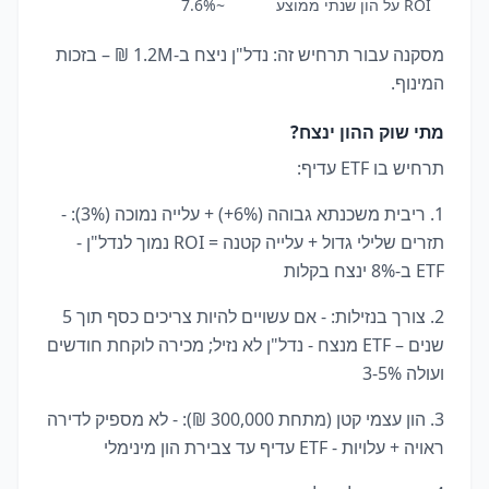
ROI על הון שנתי ממוצע
~7.6%
מסקנה עבור תרחיש זה: נדל"ן ניצח ב-1.2M ₪ – בזכות
המינוף.
מתי שוק ההון ינצח?
תרחיש בו ETF עדיף:
1. ריבית משכנתא גבוהה (6%+) + עלייה נמוכה (3%): -
תזרים שלילי גדול + עלייה קטנה = ROI נמוך לנדל"ן -
ETF ב-8% ינצח בקלות
2. צורך בנזילות: - אם עשויים להיות צריכים כסף תוך 5
שנים – ETF מנצח - נדל"ן לא נזיל; מכירה לוקחת חודשים
ועולה 3-5%
3. הון עצמי קטן (מתחת 300,000 ₪): - לא מספיק לדירה
ראויה + עלויות - ETF עדיף עד צבירת הון מינימלי