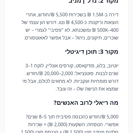
מקור 2: נדל"ן מניב
דירה ב-1.5M ₪ בשכירות 5,500 ₪/חודש, אחרי
הוצאות וריקנות: כ-4,500 ₪ נטו. דורש הון עצמי של
400–500K ₪ ומשכנתא. לא "פסיבי" לגמרי – יש
שוכרים, תיקונים, ניהול – אבל אפשר לאאוטסורס.
מקור 3: תוכן דיגיטלי
יוטיוב, בלוג, פודקאסט, קורסים אונליין. לוקח 1–3
שנים לבנות. פוטנציאל: 2,000–20,000 ₪/חודש.
דורש מומחיות ועקביות. לא מתאים לכולם, אבל מי
שמצא את הנישה שלו – זה עובד.
מה ריאלי לרוב האנשים?
5,000 ₪/חודש כהכנסה פסיבית תוך 5–8 שנים?
אפשרי. הנוסחה: השקעות (2,000 ₪) + שכירות
חלקית מחדר פנוי (1,500 ₪) + הכנסת תוכן (1,500